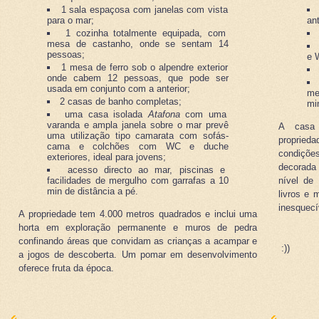
1 sala espaçosa com janelas com vista
para o mar;
an
1 cozinha totalmente equipada, com
mesa de castanho, onde se sentam 14
pessoas;
e 
1 mesa de ferro sob o alpendre exterior
onde cabem 12 pessoas, que pode ser
usada em conjunto com a anterior;
me
2 casas de banho completas;
mi
uma casa isolada
Atafona
com uma
varanda e ampla janela sobre o mar prevê
A casa 
uma utilização tipo camarata com sofás-
proprieda
cama e colchões com WC e duche
condições
exteriores, ideal para jovens;
decorada
acesso directo ao mar, piscinas e
facilidades de mergulho com garrafas a 10
nível de 
min de distância a pé.
livros e 
inesquecí
A propriedade tem 4.000 metros quadrados e inclui uma
horta em exploração permanente e muros de pedra
confinando áreas que convidam as crianças a acampar e
:))
a jogos de descoberta. Um pomar em desenvolvimento
oferece fruta da época.