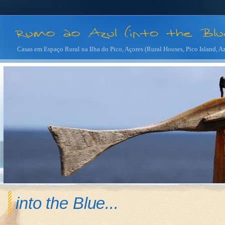
Casas em Espaço Rural na Ilha do Pico, Açores (Rural Houses, Pico Island, A
into the Blue...